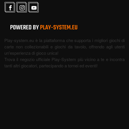
POWERED BY
PLAY-SYSTEM.EU
Play-system.eu è la piattaforma che supporta i migliori giochi di
carte non collezionabili e giochi da tavolo, offrendo agli utenti
un'esperienza di gioco unica!
Trova il negozio ufficiale Play-System più vicino a te e incontra
tanti altri giocatori, partecipando a tornei ed eventi!