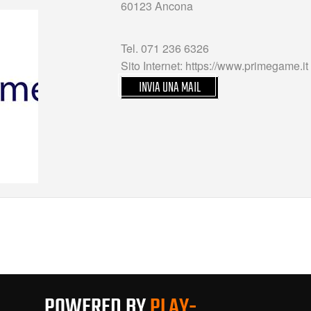
60123 Ancona
Tel. 071 236 6326
Sito Internet: https://www.primegame.it
INVIA UNA MAIL
POWERED BY
PLAY-