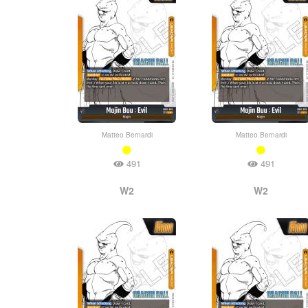
Matteo Bernardi
Matteo Bernardi
491
491
W2
W2