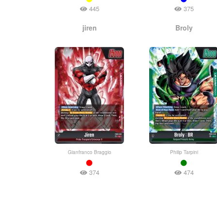
445
375
jiren
Broly
Gianfranco Braggio
Philip Tarpini
374
474