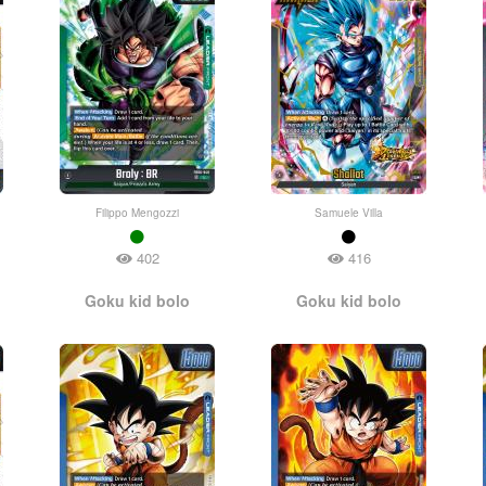
Filippo Mengozzi
Samuele Villa
402
416
Goku kid bolo
Goku kid bolo