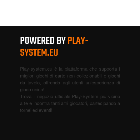
POWERED BY
PLAY-
SYSTEM.EU
Play-system.eu è la piattaforma che supporta i
migliori giochi di carte non collezionabili e giochi
da tavolo, offrendo agli utenti un'esperienza di
gioco unica!
Trova il negozio ufficiale Play-System più vicino
a te e incontra tanti altri giocatori, partecipando a
tornei ed eventi!