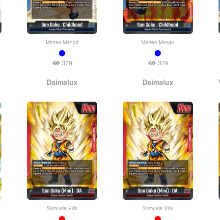
Matteo Mangili
Matteo Mangili
379
379
Daimalux
Daimalux
Samuele Villa
Samuele Villa