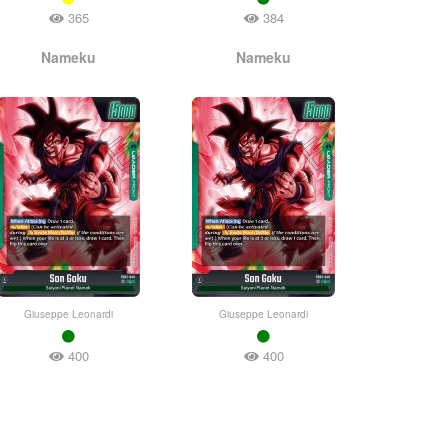
365
384
Nameku
Nameku
Giuseppe Leonardi
Giuseppe Leonardi
400
400