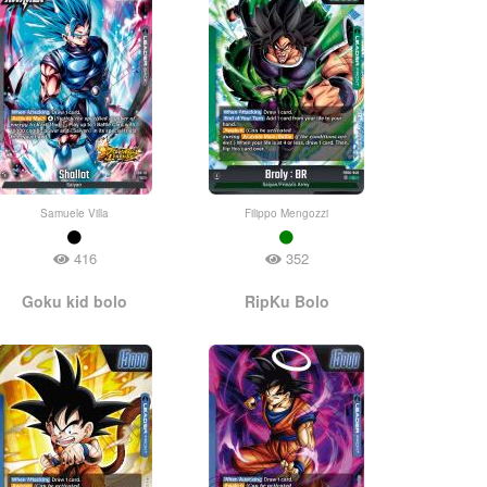
Samuele Villa
Filippo Mengozzi
416
352
Goku kid bolo
RipKu Bolo