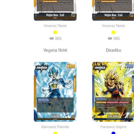
Vincenzo Tiberio
Vincenzo Tiberio
363
363
Vegeta fb06
Deadku
Gianmarco Palombo
Francesco Girgenti