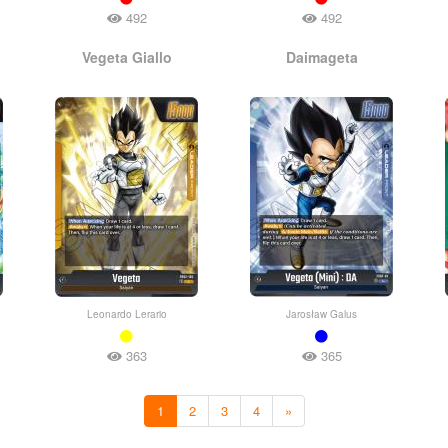
492
492
Vegeta Giallo
Daimageta
Leonardo Lerario
Jarosław Galus
363
365
1
2
3
4
»