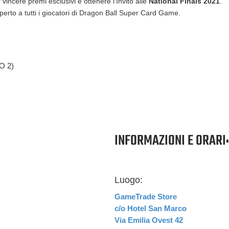
 vincere premi esclusivi e ottenere l'Invito alle
National Finals 2021
.
perto a tutti i giocatori di Dragon Ball Super Card Game.
O 2)
INFORMAZIONI E ORARI:
Luogo:
GameTrade Store
c/o Hotel San Marco
Via Emilia Ovest 42