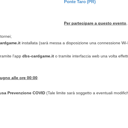
Ponte Taro (PR)
Per partecipare a questo evento
tornei;
ardgame.it
installata (sarà messa a disposizione una connessione Wi-F
tramite l'app
dbs-cardgame.it
o tramite interfaccia web una volta effettu
iugno alle ore 00:00
.
Causa Prevenzione COVID
(Tale limite sarà soggetto a eventuali modific