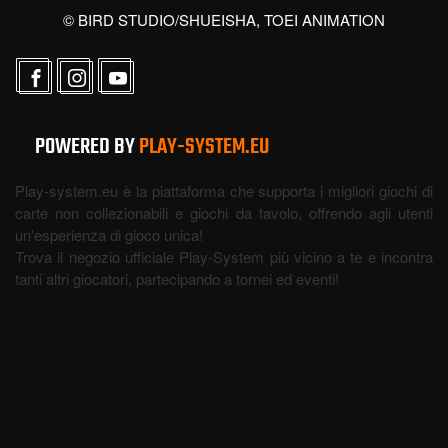
© BIRD STUDIO/SHUEISHA, TOEI ANIMATION
POWERED BY
PLAY-SYSTEM.EU
Play-system.eu è la piattaforma che supporta i migliori giochi di
carte non collezionabili e giochi da tavolo, offrendo agli utenti
un'esperienza di gioco unica!
Trova il negozio ufficiale Play-System più vicino a te e incontra
tanti altri giocatori, partecipando a tornei ed eventi!