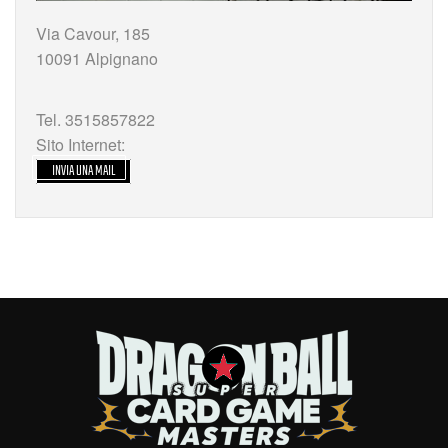
Via Cavour, 185
10091 Alpignano
Tel. 3515857822
Sito Internet:
INVIA UNA MAIL