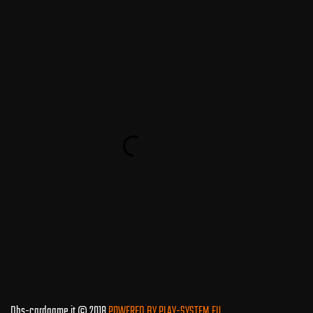
Dbs-cardgame.it © 2018
POWERED BY PLAY-SYSTEM.EU