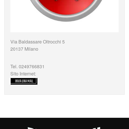
Via Baldassare Oltrocchi 5
20137 Milano
Tel. 0249766831
Sito Internet:
INVIA UNA MAIL