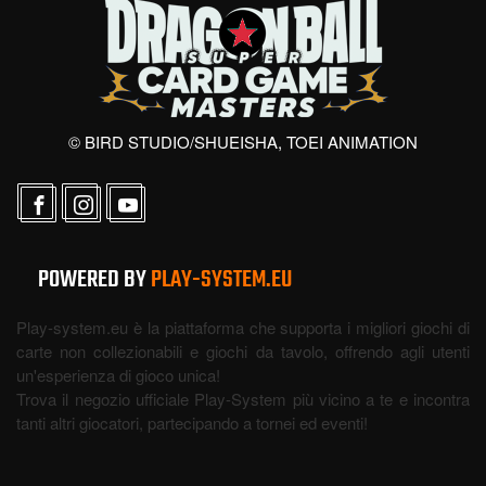
© BIRD STUDIO/SHUEISHA, TOEI ANIMATION
POWERED BY
PLAY-SYSTEM.EU
Play-system.eu è la piattaforma che supporta i migliori giochi di
carte non collezionabili e giochi da tavolo, offrendo agli utenti
un'esperienza di gioco unica!
Trova il negozio ufficiale Play-System più vicino a te e incontra
tanti altri giocatori, partecipando a tornei ed eventi!