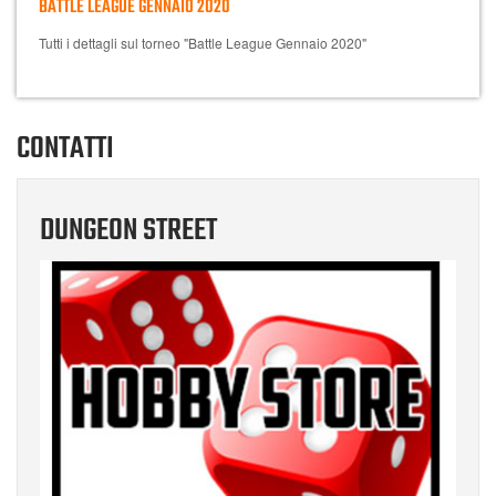
BATTLE LEAGUE GENNAIO 2020
Tutti i dettagli sul torneo "Battle League Gennaio 2020"
CONTATTI
DUNGEON STREET