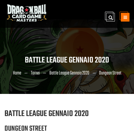
BATTLE LEAGUE GENNAIO 2020
Home
Tornei
Battle League Gennaio 2020
Dungeon Street
BATTLE LEAGUE GENNAIO 2020
DUNGEON STREET