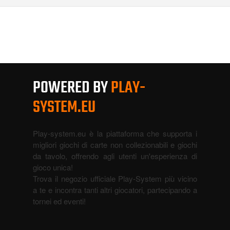
POWERED BY
PLAY-
SYSTEM.EU
Play-system.eu è la piattaforma che supporta i
migliori giochi di carte non collezionabili e giochi
da tavolo, offrendo agli utenti un'esperienza di
gioco unica!
Trova il negozio ufficiale Play-System più vicino
a te e incontra tanti altri giocatori, partecipando a
tornei ed eventi!