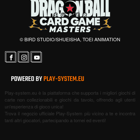
© BIRD STUDIO/SHUEISHA, TOEI ANIMATION
POWERED BY
PLAY-SYSTEM.EU
Play-system.eu è la piattaforma che supporta i migliori giochi di
carte non collezionabili e giochi da tavolo, offrendo agli utenti
un'esperienza di gioco unica!
Trova il negozio ufficiale Play-System più vicino a te e incontra
tanti altri giocatori, partecipando a tornei ed eventi!