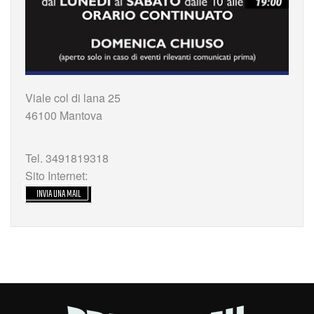
Viale col di lana 25
46100 Mantova
Tel. 3491819318
Sito Internet:
INVIA UNA MAIL