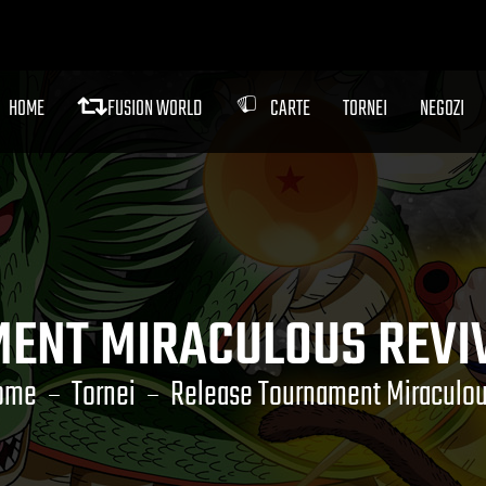
HOME
FUSION WORLD
CARTE
TORNEI
NEGOZI
ENT MIRACULOUS REVI
ome
Tornei
Release Tournament Miraculou