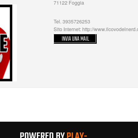
71122 Foggia
Tel. 3935726253
Sito Internet: http://www.ilcovodelnerd
INVIA UNA MAIL
POWERED BY
PLAY-