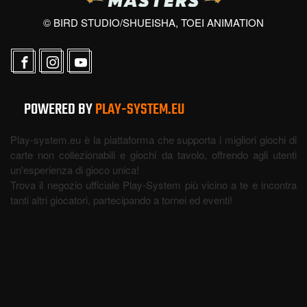
© BIRD STUDIO/SHUEISHA, TOEI ANIMATION
POWERED BY
PLAY-SYSTEM.EU
Play-system.eu è la piattaforma che supporta i migliori giochi di
carte non collezionabili e giochi da tavolo, offrendo agli utenti
un'esperienza di gioco unica!
Trova il negozio ufficiale Play-System più vicino a te e incontra
tanti altri giocatori, partecipando a tornei ed eventi!