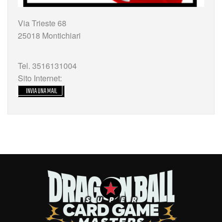
Via Trieste 68
25018 Montichiari
Tel. 3516131004
Sito Internet:
INVIA UNA MAIL