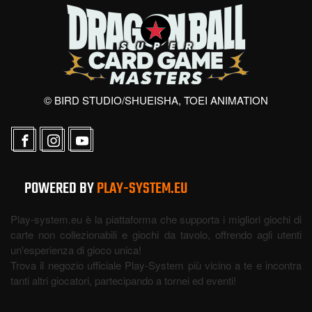
© BIRD STUDIO/SHUEISHA, TOEI ANIMATION
POWERED BY
PLAY-SYSTEM.EU
Play-system.eu è la piattaforma che supporta i migliori giochi di
carte non collezionabili e giochi da tavolo, offrendo agli utenti
un'esperienza di gioco unica!
Trova il negozio ufficiale Play-System più vicino a te e incontra
tanti altri giocatori, partecipando a tornei ed eventi!