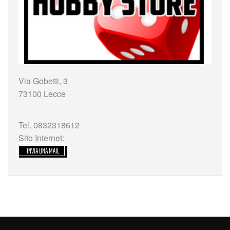
Via Gobetti, 3
73100 Lecce
Tel. 0832318612
Sito Internet:
INVIA UNA MAIL