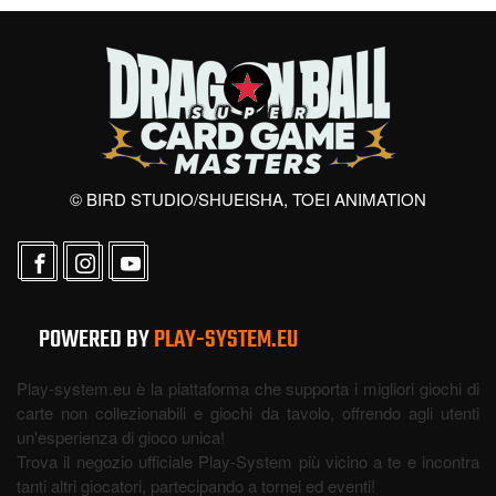
© BIRD STUDIO/SHUEISHA, TOEI ANIMATION
POWERED BY
PLAY-SYSTEM.EU
Play-system.eu è la piattaforma che supporta i migliori giochi di
carte non collezionabili e giochi da tavolo, offrendo agli utenti
un'esperienza di gioco unica!
Trova il negozio ufficiale Play-System più vicino a te e incontra
tanti altri giocatori, partecipando a tornei ed eventi!