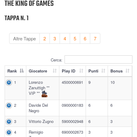
THE KING OF GAMES
TAPPA N. 1
Altre Tappe
2
3
4
5
6
7
Cerca:
Rank
Giocatore
Play ID
Punti
Bonus
1
Lorenzo
4500000691
9
10
Zanuttigh **
VIP **
2
Davide Del
0900000183
6
6
Negro
3
Vittorio Zugno
5900002948
6
3
4
Remigio
6900002673
3
3