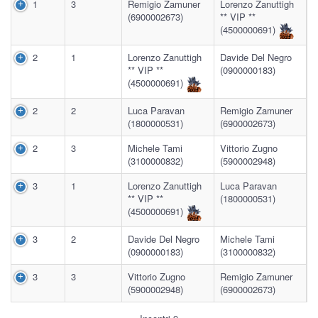
1
3
Remigio Zamuner
Lorenzo Zanuttigh
(6900002673)
** VIP **
(4500000691)
2
1
Lorenzo Zanuttigh
Davide Del Negro
** VIP **
(0900000183)
(4500000691)
2
2
Luca Paravan
Remigio Zamuner
(1800000531)
(6900002673)
2
3
Michele Tami
Vittorio Zugno
(3100000832)
(5900002948)
3
1
Lorenzo Zanuttigh
Luca Paravan
** VIP **
(1800000531)
(4500000691)
3
2
Davide Del Negro
Michele Tami
(0900000183)
(3100000832)
3
3
Vittorio Zugno
Remigio Zamuner
(5900002948)
(6900002673)