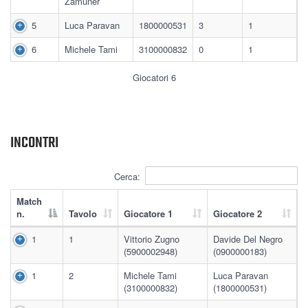
Zamuner
5
Luca Paravan
1800000531
3
1
6
Michele Tami
3100000832
0
1
Giocatori 6
INCONTRI
Cerca:
Match
n.
Tavolo
Giocatore 1
Giocatore 2
1
1
Vittorio Zugno
Davide Del Negro
(5900002948)
(0900000183)
1
2
Michele Tami
Luca Paravan
(3100000832)
(1800000531)