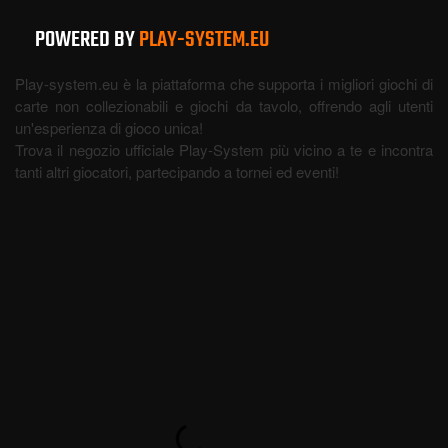
POWERED BY
PLAY-SYSTEM.EU
Play-system.eu è la piattaforma che supporta i migliori giochi di
carte non collezionabili e giochi da tavolo, offrendo agli utenti
un'esperienza di gioco unica!
Trova il negozio ufficiale Play-System più vicino a te e incontra
tanti altri giocatori, partecipando a tornei ed eventi!