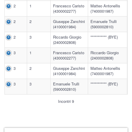
2
1
Francesco Caristo
Matteo Antonellis
(4300002277)
(7400001987)
2
2
Giuseppe Zanchini
Emanuele Trulli
(4100001984)
(5900002810)
2
3
Riccardo Giorgio
*********** (BYE)
(2400002808)
3
1
Francesco Caristo
Riccardo Giorgio
(4300002277)
(2400002808)
3
2
Giuseppe Zanchini
Matteo Antonellis
(4100001984)
(7400001987)
3
3
Emanuele Trulli
*********** (BYE)
(5900002810)
Incontri 9