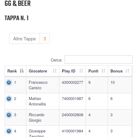
GG & BEER
TAPPA N. 1
Altre Tappe
3
Cerca:
Rank
Giocatore
Play ID
Punti
Bonus
1
Francesco
4300002277
9
10
Caristo
2
Matteo
7400001987
6
6
Antonellis
3
Riccardo
2400002808
4
3
Giorgio
4
Giuseppe
4100001984
4
3
Zanchini