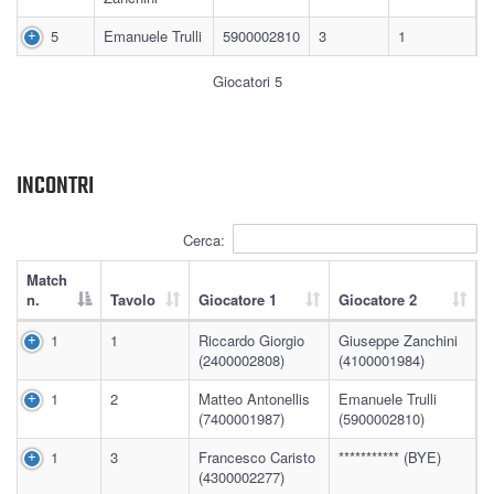
5
Emanuele Trulli
5900002810
3
1
Giocatori 5
INCONTRI
Cerca:
Match
n.
Tavolo
Giocatore 1
Giocatore 2
1
1
Riccardo Giorgio
Giuseppe Zanchini
(2400002808)
(4100001984)
1
2
Matteo Antonellis
Emanuele Trulli
(7400001987)
(5900002810)
1
3
Francesco Caristo
*********** (BYE)
(4300002277)