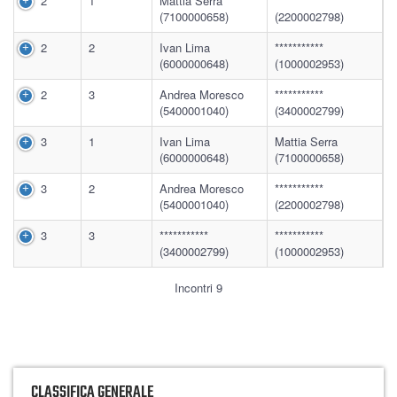
2
1
Mattia Serra
***********
(7100000658)
(2200002798)
2
2
Ivan Lima
***********
(6000000648)
(1000002953)
2
3
Andrea Moresco
***********
(5400001040)
(3400002799)
3
1
Ivan Lima
Mattia Serra
(6000000648)
(7100000658)
3
2
Andrea Moresco
***********
(5400001040)
(2200002798)
3
3
***********
***********
(3400002799)
(1000002953)
Incontri 9
CLASSIFICA GENERALE