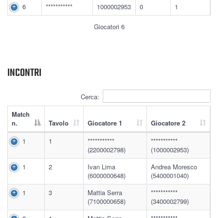
6
***********
1000002953
0
1
Giocatori 6
INCONTRI
Cerca:
Match
n.
Tavolo
Giocatore 1
Giocatore 2
1
1
***********
***********
(2200002798)
(1000002953)
1
2
Ivan Lima
Andrea Moresco
(6000000648)
(5400001040)
1
3
Mattia Serra
***********
(7100000658)
(3400002799)