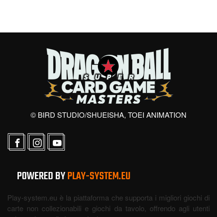
© BIRD STUDIO/SHUEISHA, TOEI ANIMATION
POWERED BY
PLAY-SYSTEM.EU
Play-system.eu è la piattaforma che supporta i migliori giochi di
carte non collezionabili e giochi da tavolo, offrendo agli utenti