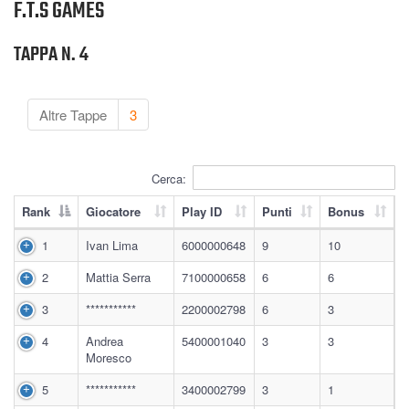
F.T.S GAMES
TAPPA N. 4
Altre Tappe
3
Cerca:
Rank
Giocatore
Play ID
Punti
Bonus
1
Ivan Lima
6000000648
9
10
2
Mattia Serra
7100000658
6
6
3
***********
2200002798
6
3
4
Andrea
5400001040
3
3
Moresco
5
***********
3400002799
3
1