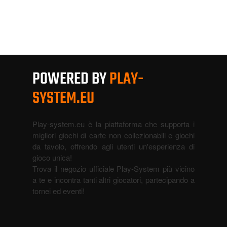
POWERED BY
PLAY-
SYSTEM.EU
Play-system.eu è la piattaforma che supporta i
migliori giochi di carte non collezionabili e giochi
da tavolo, offrendo agli utenti un'esperienza di
gioco unica!
Trova il negozio ufficiale Play-System più vicino
a te e incontra tanti altri giocatori, partecipando a
tornei ed eventi!