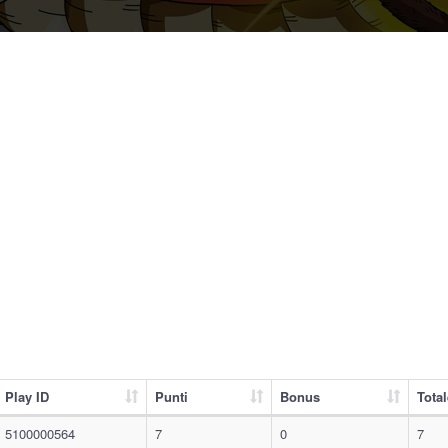
Play ID
Punti
Bonus
Total
5100000564
7
0
7