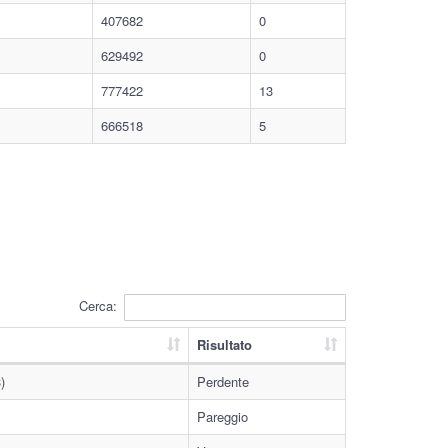
407682
0
629492
0
777422
13
666518
5
Cerca:
Risultato
)
Perdente
Pareggio