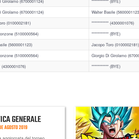
Di Girolamo (6700001124)
*********** (BYE)
Di Girolamo (6700001124)
Walter Basile (5600001123
oro (0100002181)
*********** (4300001076)
onzone (5100000564)
*********** (BYE)
asile (5600001123)
Jacopo Toro (0100002181)
onzone (5100000564)
Giorgio Di Girolamo (6700
** (4300001076)
*********** (BYE)
FICA GENERALE
UE AGOSTO 2019
a aggiornata del torneo