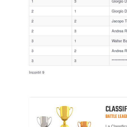
1
3
Giorgio 
2
1
Giorgio 
2
2
Jacopo T
2
3
Andrea R
3
1
Walter B
3
2
Andrea R
3
3
*********
Incontri 9
CLASSI
BATTLE LEAG
La Classific