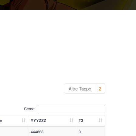
Altre Tappe
2
Cerca:
e
YYYZZZ
T3
444688
0