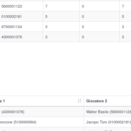
5600001123
7
0
7
0100002181
5
0
5
6700001124
3
0
3
4300001076
3
0
3
e 1
Giocatore 2
** (4300001076)
Walter Basile (5600001123
onzone (5100000564)
Jacopo Toro (0100002181)