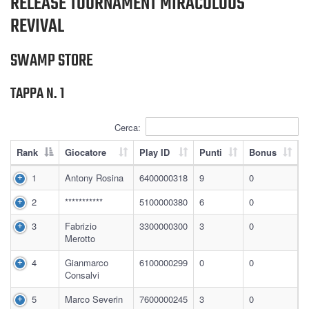
RELEASE TOURNAMENT MIRACULOUS
REVIVAL
SWAMP STORE
TAPPA N. 1
Cerca:
Rank
Giocatore
Play ID
Punti
Bonus
1
Antony Rosina
6400000318
9
0
2
***********
5100000380
6
0
3
Fabrizio
3300000300
3
0
Merotto
4
Gianmarco
6100000299
0
0
Consalvi
5
Marco Severin
7600000245
3
0