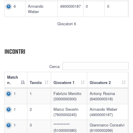
6
Armando
4900000187
0
0
Weber
Giocatori 6
INCONTRI
Cerca:
Match
n.
Tavolo
Giocatore 1
Giocatore 2
1
1
Fabrizio Merotto
Antony Rosina
(3300000300)
(6400000318)
1
2
Marco Severin
Armando Weber
(7600000245)
(4900000187)
1
3
***********
Gianmarco Consalvi
(5100000380)
(6100000299)