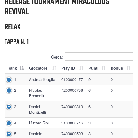
RELEASE TOURNAMENT MIRACULOUS
REVIVAL
RELAX
TAPPA N. 1
Cerca:
Rank
Giocatore
Play ID
Punti
Bonus
1
Andrea Braglia
0100000477
9
0
2
Nicolas
4200000756
6
0
Bonicelli
3
Daniel
7400000319
6
0
Monticelli
4
Matteo Rivi
3100000746
3
0
5
Daniele
7400000593
3
0