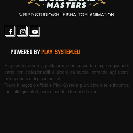
© BIRD STUDIO/SHUEISHA, TOEI ANIMATION
POWERED BY
PLAY-SYSTEM.EU
Play-system.eu è la piattaforma che supporta i migliori giochi di
carte non collezionabili e giochi da tavolo, offrendo agli utenti
un'esperienza di gioco unica!
Trova il negozio ufficiale Play-System più vicino a te e incontra
tanti altri giocatori, partecipando a tornei ed eventi!