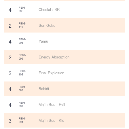
4
FS04-
Cheelai : BR
09P
2
FB02-
Son Goku
119
4
FB03-
Yamu
096
2
FB03-
Energy Absorption
099
3
FB03-
Final Explosion
102
4
FB04-
Babidi
085
4
FB04-
Majin Buu : Evil
093
3
FB04-
Majin Buu : Kid
094