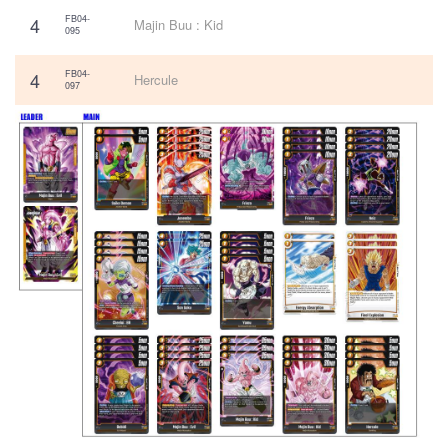
4
FB04-
Majin Buu : Kid
095
4
FB04-
Hercule
097