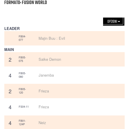
FORMATO: FUSION WORLD
OPZIONI
LEADER
FB04-
Majin Buu : Evil
077
MAIN
2
FB05-
Saike Demon
075
4
FB05-
Janemba
080
2
FB05-
Frieza
120
4
Frieza
FS04-11
4
FB01-
Neiz
124P