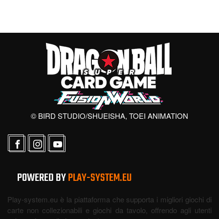
© BIRD STUDIO/SHUEISHA, TOEI ANIMATION
POWERED BY
PLAY-SYSTEM.EU
Play-system.eu è la piattaforma che supporta i migliori giochi di
carte non collezionabili e giochi da tavolo, offrendo agli utenti