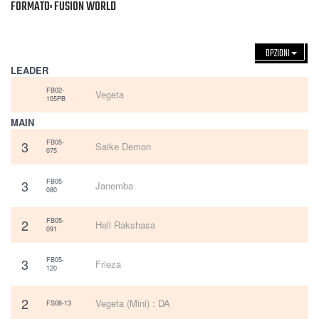
FORMATO: FUSION WORLD
OPZIONI
LEADER
FB02-
Vegeta
105PB
MAIN
3
FB05-
Saike Demon
075
3
FB05-
Janemba
080
2
FB05-
Hell Rakshasa
091
3
FB05-
Frieza
120
2
Vegeta (Mini) : DA
FS08-13