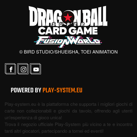
© BIRD STUDIO/SHUEISHA, TOEI ANIMATION
POWERED BY
PLAY-SYSTEM.EU
Play-system.eu è la piattaforma che supporta i migliori giochi di
carte non collezionabili e giochi da tavolo, offrendo agli utenti
un'esperienza di gioco unica!
Trova il negozio ufficiale Play-System più vicino a te e incontra
tanti altri giocatori, partecipando a tornei ed eventi!