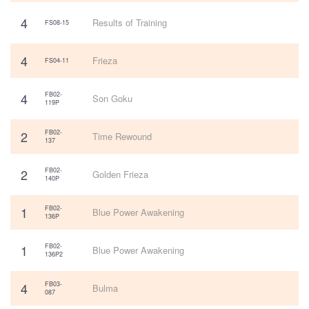
4
Results of Training
FS08-15
4
Frieza
FS04-11
4
FB02-
Son Goku
119P
2
FB02-
Time Rewound
137
2
FB02-
Golden Frieza
140P
1
FB02-
Blue Power Awakening
136P
1
FB02-
Blue Power Awakening
136P2
4
FB03-
Bulma
087