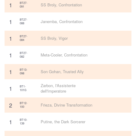
1
BT27-
SS Broly, Confrontation
091
1
BT27-
Janemba, Confrontation
088
1
BT27-
SS Broly, Vigor
084
1
BT27-
Meta-Cooler, Confrontation
082
1
BT13-
Son Gohan, Trusted Ally
098
Zarbon, l'Assistente
1
BT1-
101G
dell'Imperatore
2
BT12-
Frieza, Divine Transformation
100
1
BT10-
Putine, the Dark Sorcerer
139