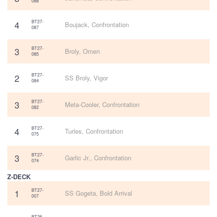
088
4
BT27-
Boujack, Confrontation
087
3
BT27-
Broly, Omen
085
2
BT27-
SS Broly, Vigor
084
3
BT27-
Meta-Cooler, Confrontation
082
4
BT27-
Turles, Confrontation
075
3
BT27-
Garlic Jr., Confrontation
074
Z-DECK
1
BT27-
SS Gogeta, Bold Arrival
007
BT26-