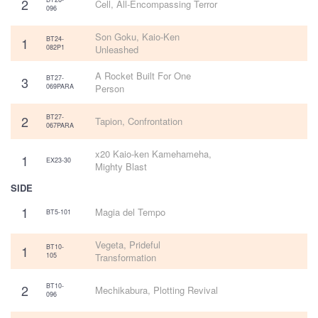
2
Cell, All-Encompassing Terror
096
Son Goku, Kaio-Ken
1
BT24-
082P1
Unleashed
A Rocket Built For One
3
BT27-
069PARA
Person
2
BT27-
Tapion, Confrontation
067PARA
x20 Kaio-ken Kamehameha,
1
EX23-30
Mighty Blast
SIDE
1
Magia del Tempo
BT5-101
Vegeta, Prideful
1
BT10-
105
Transformation
2
BT10-
Mechikabura, Plotting Revival
096