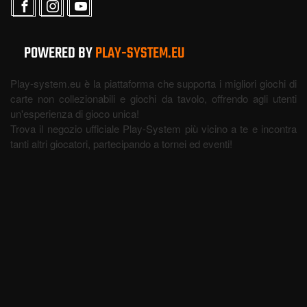
POWERED BY
PLAY-SYSTEM.EU
Play-system.eu è la piattaforma che supporta i migliori giochi di
carte non collezionabili e giochi da tavolo, offrendo agli utenti
un'esperienza di gioco unica!
Trova il negozio ufficiale Play-System più vicino a te e incontra
tanti altri giocatori, partecipando a tornei ed eventi!