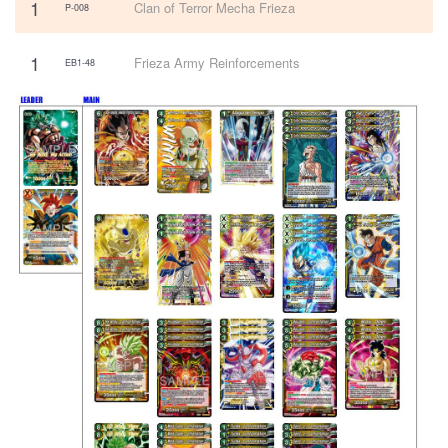
1
Clan of Terror Mecha Frieza
P-008
1
Frieza Army Reinforcements
EB1-48