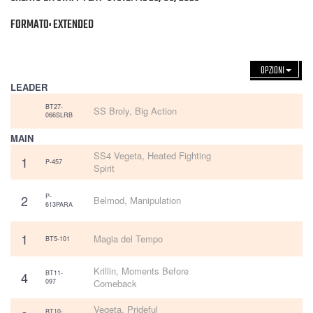
FORMATO: EXTENDED
OPZIONI
LEADER
BT27-
SS Broly, Big Action
066SLRB
MAIN
SS4 Vegeta, Heated Fighting
1
P-457
Spirit
2
P-
Belmod, Manipulation
613PARA
1
Magia del Tempo
BT5-101
Krillin, Moments Before
4
BT11-
097
Comeback
Vegeta, Prideful
BT10-