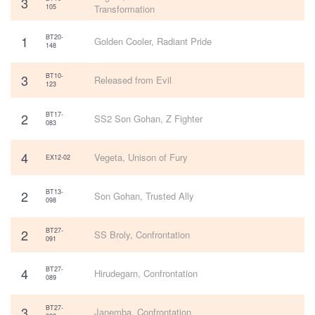
3
105
Transformation
1
BT20-
Golden Cooler, Radiant Pride
148
3
BT10-
Released from Evil
123
2
BT17-
SS2 Son Gohan, Z Fighter
083
4
Vegeta, Unison of Fury
EX12-02
2
BT13-
Son Gohan, Trusted Ally
098
2
BT27-
SS Broly, Confrontation
091
4
BT27-
Hirudegarn, Confrontation
089
3
BT27-
Janemba, Confrontation