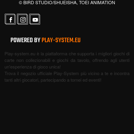
© BIRD STUDIO/SHUEISHA, TOEI ANIMATION
POWERED BY
PLAY-SYSTEM.EU
Play-system.eu è la piattaforma che supporta i migliori giochi di
carte non collezionabili e giochi da tavolo, offrendo agli utenti
un'esperienza di gioco unica!
Trova il negozio ufficiale Play-System più vicino a te e incontra
tanti altri giocatori, partecipando a tornei ed eventi!