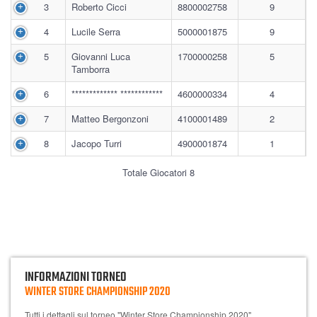
3
Roberto Cicci
8800002758
9
4
Lucile Serra
5000001875
9
5
Giovanni Luca
1700000258
5
Tamborra
6
************* ************
4600000334
4
7
Matteo Bergonzoni
4100001489
2
8
Jacopo Turri
4900001874
1
Totale Giocatori 8
INFORMAZIONI TORNEO
WINTER STORE CHAMPIONSHIP 2020
Tutti i dettagli sul torneo "Winter Store Championship 2020"