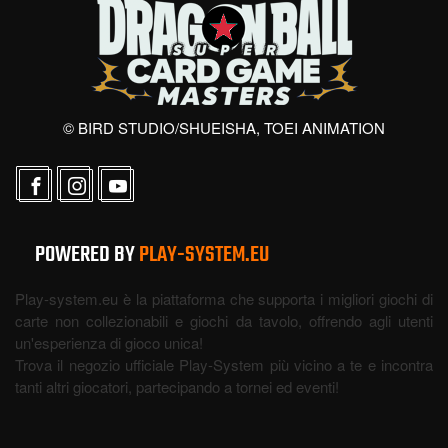
© BIRD STUDIO/SHUEISHA, TOEI ANIMATION
POWERED BY
PLAY-SYSTEM.EU
Play-system.eu è la piattaforma che supporta i migliori giochi di
carte non collezionabili e giochi da tavolo, offrendo agli utenti
un'esperienza di gioco unica!
Trova il negozio ufficiale Play-System più vicino a te e incontra
tanti altri giocatori, partecipando a tornei ed eventi!