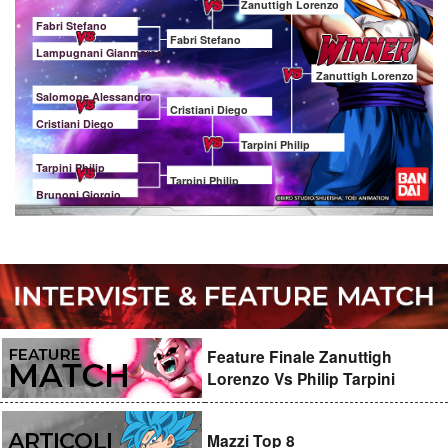
Zanuttigh Lorenzo
Fabri Stefano
Fabri Stefano
Lampugnani Gianmarco
Zanuttigh Lorenzo
Salomone Alessandro
Cristiani Diego
Cristiani Diego
Tarpini Philip
Tarpini Philip
Tarpini Philip
Brunoni Giorgio
Feature Finale Zanuttigh
Lorenzo Vs Philip Tarpini
Mazzi Top 8