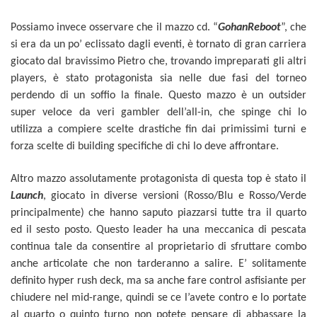
Possiamo invece osservare che il mazzo cd. “
GohanReboot
”, che
si era da un po’ eclissato dagli eventi, è tornato di gran carriera
giocato dal bravissimo Pietro che, trovando impreparati gli altri
players, è stato protagonista sia nelle due fasi del torneo
perdendo di un soffio la finale. Questo mazzo è un outsider
super veloce da veri gambler dell’all-in, che spinge chi lo
utilizza a compiere scelte drastiche fin dai primissimi turni e
forza scelte di building specifiche di chi lo deve affrontare.
Altro mazzo assolutamente protagonista di questa top è stato il
Launch
, giocato in diverse versioni (Rosso/Blu e Rosso/Verde
principalmente) che hanno saputo piazzarsi tutte tra il quarto
ed il sesto posto. Questo leader ha una meccanica di pescata
continua tale da consentire al proprietario di sfruttare combo
anche articolate che non tarderanno a salire. E’ solitamente
definito hyper rush deck, ma sa anche fare control asfisiante per
chiudere nel mid-range, quindi se ce l’avete contro e lo portate
al quarto o quinto turno non potete pensare di abbassare la