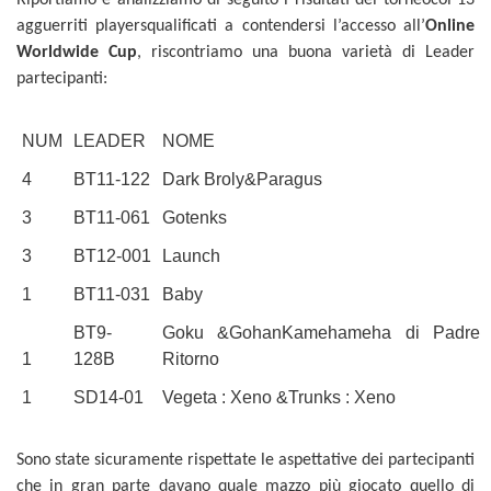
agguerriti playersqualificati a contendersi l’accesso all’
Online
Worldwide Cup
, riscontriamo una buona varietà di Leader
partecipanti:
NUM
LEADER
NOME
4
BT11-122
Dark Broly&Paragus
3
BT11-061
Gotenks
3
BT12-001
Launch
1
BT11-031
Baby
BT9-
Goku &GohanKamehameha di Padre e 
1
128B
Ritorno
1
SD14-01
Vegeta : Xeno &Trunks : Xeno
Sono state sicuramente rispettate le aspettative dei partecipanti
che in gran parte davano quale mazzo più giocato quello di