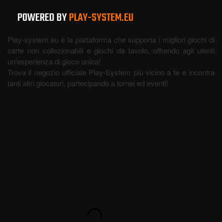
POWERED BY
PLAY-SYSTEM.EU
Play-system.eu è la piattaforma che supporta i migliori giochi di
carte non collezionabili e giochi da tavolo, offrendo agli utenti
un'esperienza di gioco unica!
Trova il negozio ufficiale Play-System più vicino a te e incontra
tanti altri giocatori, partecipando a tornei ed eventi!